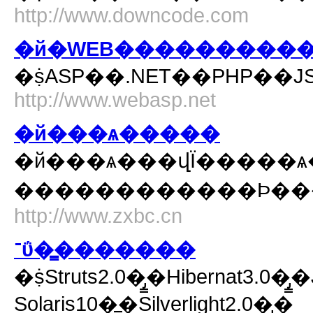
http://www.downcode.com
�й�WEB���������
�ṩASP��.NET��PHP��
http://www.webasp.net
�й���ѧ�����
�й���ѧ���վΪ�����ѧ��̰��
������������Ϸ���
http://www.zxbc.cn
־ΰ�̳�������
�ṩStruts2.0�̡̳�Hibernat3.0�̳
Solaris10�̳̼�Silverlight2.0�̡̳�