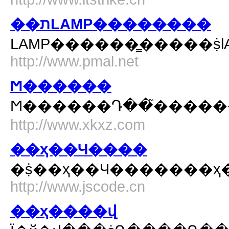
��תLAMP��������
http://www.pmal.net
Ϻ������
http://www.xkxz.com
��ҳ��Ч����
http://www.jscode.cn
��ҳ����վ