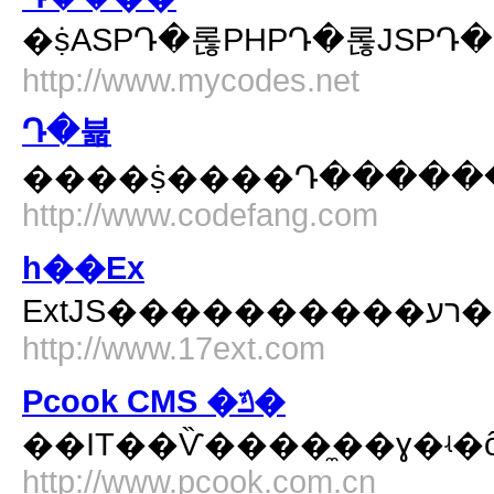
http://www.mycodes.net
Դ�뷻
http://www.codefang.com
һ��Ex
Ex
http://www.17ext.com
Pcook CMS �ݿ�
��IT��Ѷ����̼��ɣ�ʵ
http://www.pcook.com.cn