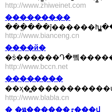
http://www.zhiweinet.com
���������
���ֱ���ĵ������Խ̳̼
http://www.bianceng.cn
����й�
�ṩ���ֳ���Դ�뼼�����
http://www.bccn.net
��������
��ҳ�̳�����������
http://www.blabla.cn
�˷�ԭ������ٷ���վ