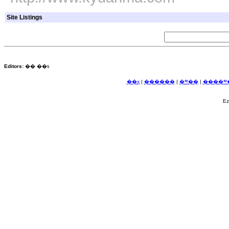
Site Listings
Editors:
�� ��ƽ
��ҳ
|
������ַ
|
�༭��ַ
|
����༭�
E