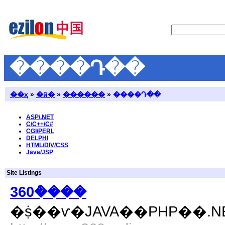
����Դ��
��ҳ
»
�й�
»
������
»
����Դ��
ASP/.NET
C/C++/C#
CGI/PERL
DELPHI
HTML/DIV/CSS
Java/JSP
Site Listings
360�ܶ���
�ṩ��ѵ�JAVA��PHP��.NE