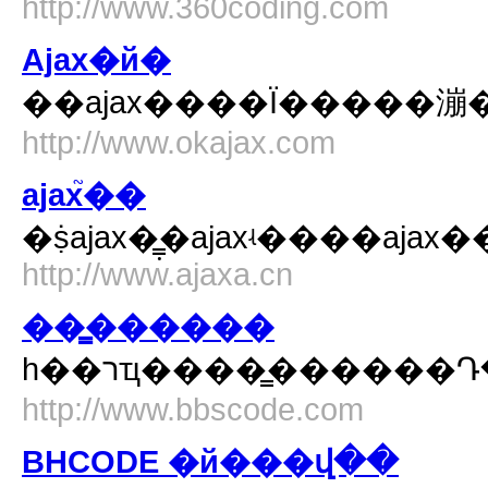
http://www.360coding.com
Ajax�й�
http://www.okajax.com
ajax֮��
�ṩajax�̳̣�ajaxʵ����aja
http://www.ajaxa.cn
��̳������
http://www.bbscode.com
BHCODE �й���վ��