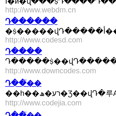
Ϊ�й�վ���ṩԴ����Դ�
http://www.webdm.cn
Դ������
http://www.codesd.com
Դ����
http://www.downcodes.com
Դ��֮��
http://www.codejia.com
Դ��֮��