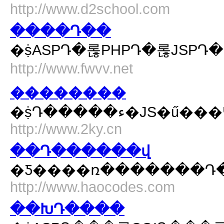
http://www.d2school.com
����Դ��
http://www.fwvv.net
��������
http://www.2ky.cn
��Դ������վ
�Ƽ����ռ�������Դ
http://www.haocodes.com
��ԽԴ����