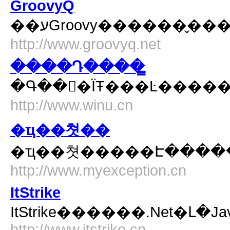
GroovyQ
��עGroovy������̬
http://www.groovyq.net
����Դ����̳
�Գ��򿪷�ΪŦ���Ŀ���
http://www.winu.cn
�ҵ��쳣��
http://www.myexception.cn
ItStrike
http://www.itstrike.cn