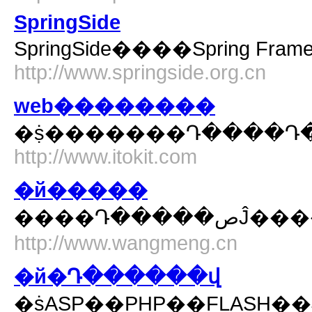
SpringSide
SpringSide����Spring 
http://www.springside.org.cn
web��������
�ṩ�������Դ����Դ�
http://www.itokit.com
�й�����
����Դ���
http://www.wangmeng.cn
�й�Դ������վ