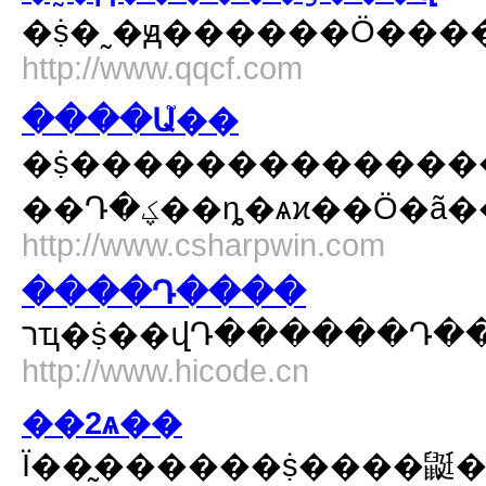
http://www.qqcf.com
����Ա֮��
�ṩ��������������
http://www.csharpwin.com
����Դ����
http://www.hicode.cn
��2ѧ��