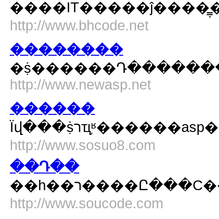
����IT�����ĵ����
http://www.bhcode.net
��������
http://www.newasp.net
������
Ϊվ���ṩרҵ֪ʶ�����
http://www.sosuo8.com
��Դ��
��һ��ר����Ը�
http://www.soucode.com