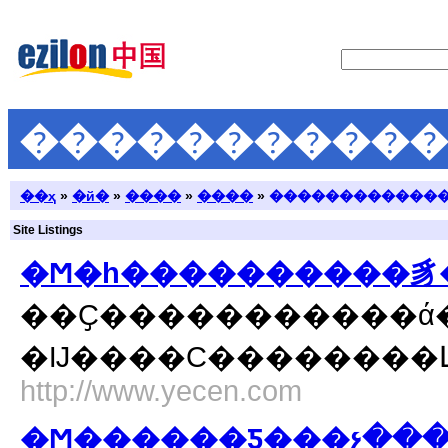
�����������
��ҳ
»
�й�
»
����
»
����
»
������������
Site Listings
��Ҫ�����������ά
�Ĳ����С��������
http://www.yecen.com