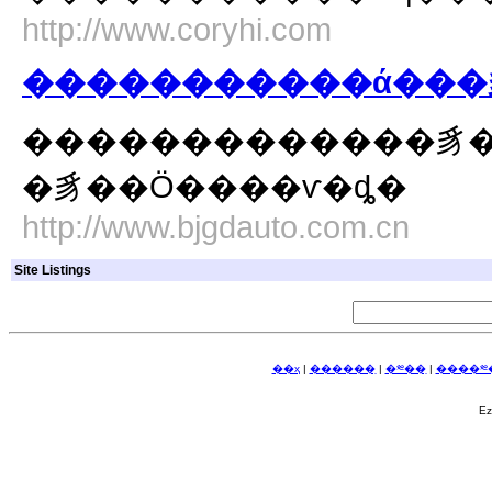
http://www.coryhi.com
�������������豸������豸��
�豸��Ӧ����ѵ�ȡ�
http://www.bjgdauto.com.cn
Site Listings
��ҳ
|
������ַ
|
�༭��ַ
|
����༭�
E