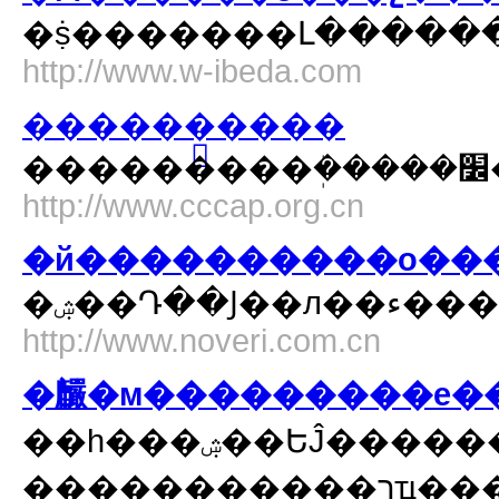
http://www.w-ibeda.com
������֤����
http://www.cccap.org.cn
�й����������о��
�ۺ��
http://www.noveri.com.cn
��һ���ۺ��ԵĴ���������������¹��������Ƚ������豸