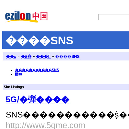
����SNS
��ҳ
»
�й�
»
��ͥ�
»
����SNS
������ҵ����SNS
΢��
Site Listings
5G/�弾����
http://www.5gme.com