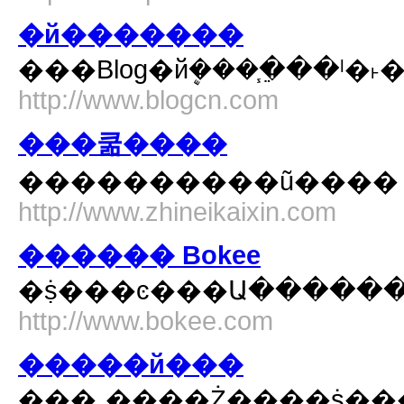
�й�������
���Blog�йܷ���֧�ֵ��ˡ�
http://www.blogcn.com
���쿪����
����������ũ����
http://www.zhineikaixin.com
������ Bokee
http://www.bokee.com
�����й���
���˲����Ż����ṩ�