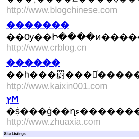
http://www.blogchinese.com
�������
��Ѹ��Ի����ͷ����
http://www.crblog.cn
������
��һ���罻���磬ͨ�����
http://www.kaixin001.com
ץϺ
�ṩ���ġ��ղء�
http://www.zhuaxia.com
Site Listings