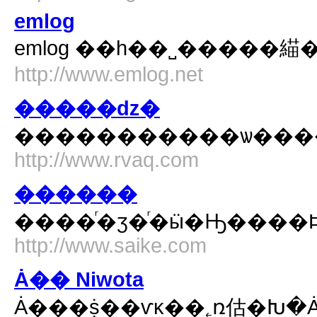
emlog
emlog ��һ��˽�����
http://www.emlog.net
�����ǳ�
�����������ѡ����
http://www.rvaq.com
������
����ͬ�ӡ�ͬ�ӹ�Ԣ���
http://www.saike.com
Ȧ�� Niwota
Ȧ���ṩ��ѵĸ��˿ռ估�Խ�Ȧ�ӷ���רע���ṩһ��