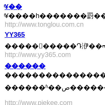
ͬ¥��
ͬ¥����һ�������罻
http://www.tonglou.com.cn
YY365
����������Դ洢��ᡢ
http://www.yy365.com
������
���������������������ߵ�������
������
http://www.piekee.com