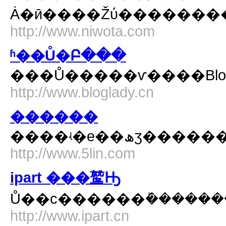
http://www.niwota.com
ʱ��Ů�Բ���
���Ů�����ѵ����Blog
http://www.bloglady.cn
������
http://www.5lin.com
ipart ���鹫Ԣ
Ů��ϲ������ܰ������
http://www.ipart.cn