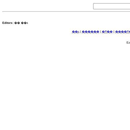
Editors:
�� ��ƽ
��ҳ
|
������ַ
|
�༭��ַ
|
����༭�
E