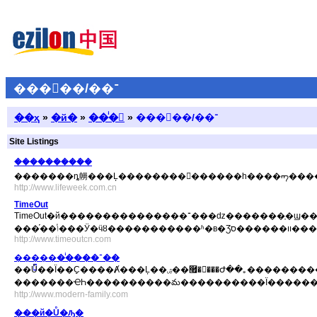
�����/��־
��ҳ
»
�й�
»
��ͥ�
»
�����/��־
Site Listings
���������ܿ�
�������ȵ㡢���Ļ��������������һ����ᡢ���
http://www.lifeweek.com.cn
TimeOut
TimeOut�й���������������־���ǳ�������ָ�ϣ������ḻ�ĳ�����������ĸ������棬�����������������������桢
���֡��ݳ
http://www.timeoutcn.com
���ִ���ͥ����־��
��Ů��Ϊ��Ҫ����Ⱥ���Ļ��ۺ��࿯����Ժ��｡�����������������ϵ����ʽ��̽���ִ���ͥ���ص�����⣬�ٽ�������������������裬
�������ҼҺ����������మ����������Ϊ������
http://www.modern-family.com
���й�Ů�ԡ�