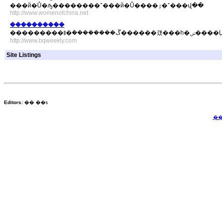
���й�Ů�ԡ��������־���й�Ů����־�ٷ���վ��
http://www.womenofchina.net
���������ܿ�
http://www.bqweekly.com
Site Listings
Editors:
�� ��ƽ
��