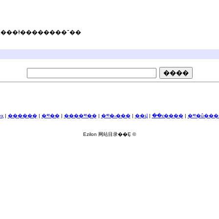
���������꡷�ܿ��������ڱ������걨���һ�ݾ����Ļ���ɫ��������־��
ҳ
|
������ַ
|
�༭��ַ
|
����༭��ַ
|
�༭�˵���
|
��վ
|
��ϵ����
|
�༭�û��
Ezilon 网站目录��Ȩ ©