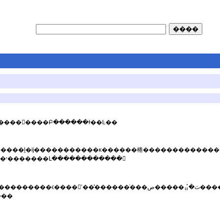
��������Բ������ɫ��Ŀ��
���Ӱ�ӵȣ�����������ʱ�в�Ʒװ������ס����ʳ�������Լ������������
ּ��