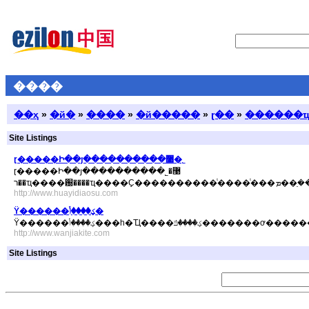
����
��ҳ
»
�й�
»
����
»
�й�����
»
ɽ��
»
������
Site Listings
ɽ�����Ի��յ����������޹�˾
ɽ�����Ի��յ����������޹�˾
http://www.huayidiaosu.com
Ϋ������ؼ����ݳ�
http://www.wanjiakite.com
Site Listings