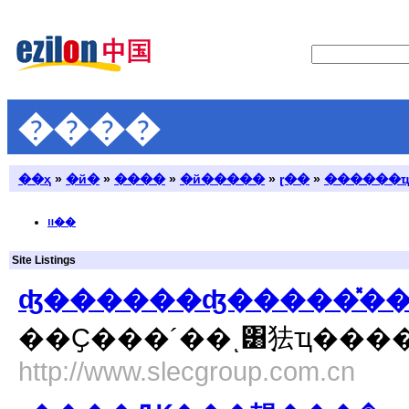
����
��ҳ
»
�й�
»
����
»
�й�����
»
ɽ��
»
������
װ��
Site Listings
ʤ������ʤ�����̽��
http://www.slecgroup.com.cn