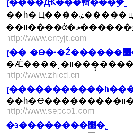
ɽ����Ԫ���輯���ܹ�˾
��һ�Ҵ����ۺ�����ҵ���ţ�ӵ�з��ݽ�������ʩ���ܳа��ؼ����ʣ��Լ����簲װ���̡�װ��װ�ι��̡�����Ļǽ���̡��ֽṹ���̡�������ʩ���̡������豸
��װ����ά
http://www.cntyjt.com
ɽ��
http://www.zhicd.cn
ɽ�����������һ���̹
http://www.sepco1.com
�϶��������޹�˾