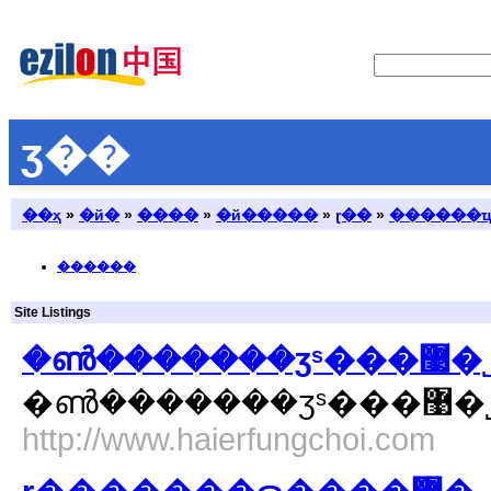
ӡ��
��ҳ
»
�й�
»
����
»
�й�����
»
ɽ��
»
������
������
Site Listings
�ൺ�������ӡˢ���޹
http://www.haierfungchoi.com