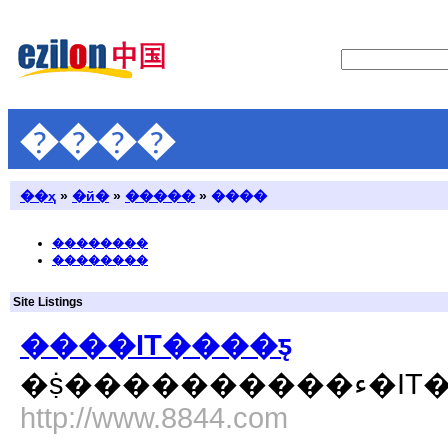
����
��ҳ
»
�й�
»
�����
»
����
��������
��������
Site Listings
����IT����ƽ̨
�ṩ���
http://www.8844.com