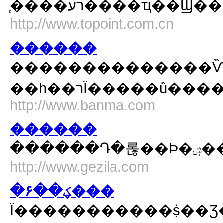
http://www.topoint.com.cn
������
��������������Ѷ���������ء������
http://www.banma.com
������
����
http://www.gezila.com
�۶��ؼ���