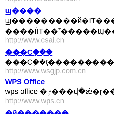
ϣ����
ϣ���������й�IT�����Ż���
����ΪIT��ʿ֮�����Ϣ
http://www.csai.cn
���Ϲܼ���
���Ϲܼ��ţ��������
http://www.wsgjp.com.cn
WPS Office
wps office �ٷ
http://www.wps.cn
�й�������