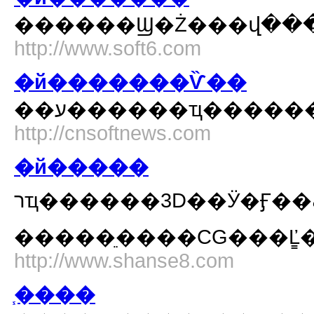
http://www.soft6.com
�й�������Ѷ��
��ע������ҵ����
http://cnsoftnews.com
�й�����
רҵ������3D��Ӱ�Ӻ��ڡ��Ǳࣩ�����������߼���Ⱦ������Ҳ����רҵ�����細
�����ֵ����CG���Ľ
http://www.shanse8.com
֧����