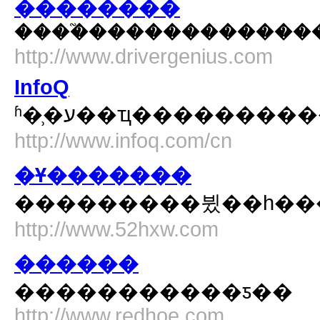
��������
����֮������������
http://www.drivergenius.com
InfoQ
ʱ�̹�ע��ҵ�������
http://www.infoq.com/cn
�Ұ�������
http://www.52hxw.com
������
�����������ƽ��
http://www.redhoe.com