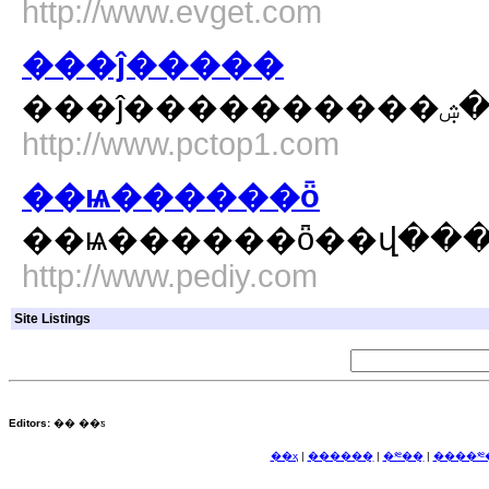
http://www.evget.com
���ĵ�����
http://www.pctop1.com
��ѩ������ȫ
��ѩ������ȫ��վ��
http://www.pediy.com
Site Listings
Editors:
�� ��ƽ
��ҳ
|
������ַ
|
�༭��ַ
|
����༭�