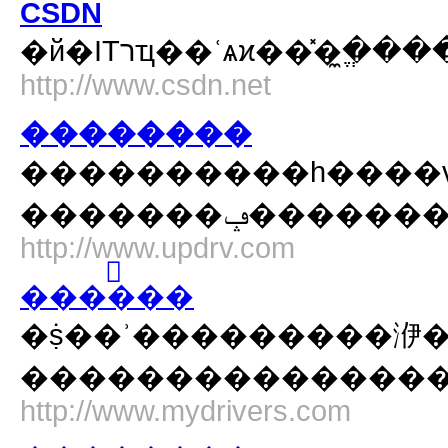
CSDN
�й�ITרҵ��ʿѧϰ��̽�ֱ
http://www.csdn.net
��������
����������һ����ѵ
http://www.updrv.com
����֮��
�ṩ��ʾ���������洢��������
��������������
http://www.mydrivers.com